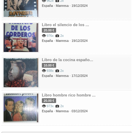
962x
2x
España ·
Manresa ·
19/12/2024
Libro el silencio de los ...
20.00 €
976x
2x
España ·
Manresa ·
19/12/2024
Libro de la cocina españo...
10.00 €
938x
2x
España ·
Manresa ·
17/12/2024
Libro hombre rico hombre ...
20.00 €
973x
2x
España ·
Manresa ·
03/12/2024