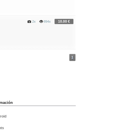
10.00 €
2x
894x
1
rmación
roid
hts