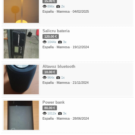
15.00 €
896x
2x
España ·
Manresa ·
04/02/2025
Salicru bateria
120.00 €
1044x
3x
España ·
Manresa ·
19/12/2024
Altavoz bluetooth
10.00 €
964x
1x
España ·
Manresa ·
21/11/2024
Power bank
80.00 €
1012x
3x
España ·
Manresa ·
28/06/2024