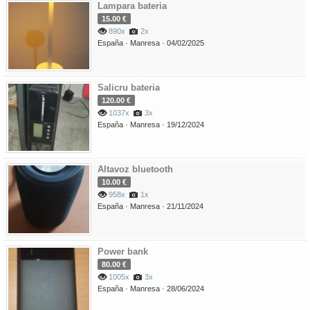
Lampara bateria
15.00 €
890x
2x
España ·
Manresa ·
04/02/2025
Salicru bateria
120.00 €
1037x
3x
España ·
Manresa ·
19/12/2024
Altavoz bluetooth
10.00 €
958x
1x
España ·
Manresa ·
21/11/2024
Power bank
80.00 €
1005x
3x
España ·
Manresa ·
28/06/2024