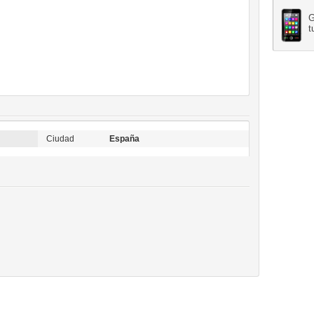
G
t
Ciudad
España