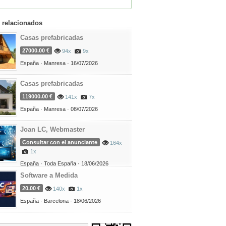
 relacionados
Casas prefabricadas
27000.00 €
94x
9x
España ·
Manresa ·
16/07/2026
Casas prefabricadas
119000.00 €
141x
7x
España ·
Manresa ·
08/07/2026
Joan LC, Webmaster
Consultar con el anunciante
164x
1x
España ·
Toda España ·
18/06/2026
Software a Medida
20.00 €
140x
1x
España ·
Barcelona ·
18/06/2026