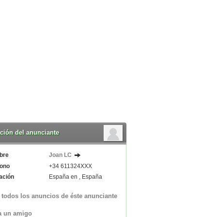
ción del anunciante
bre
Joan LC
fono
+34 611324XXX
ación
España en , España
 todos los anuncios de éste anunciante
a un amigo