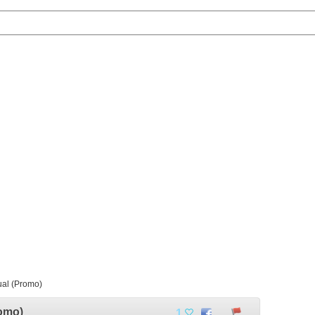
tual (Promo)
romo)
1