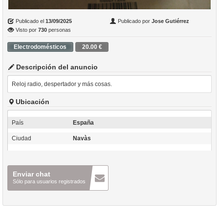
Publicado el
13/09/2025
Publicado por
Jose Gutiérrez
Visto por
730
personas
Electrodomésticos
20.00 €
Descripción del anuncio
Reloj radio, despertador y más cosas.
Ubicación
País
España
Ciudad
Navàs
Enviar chat
Sólo para usuarios registrados