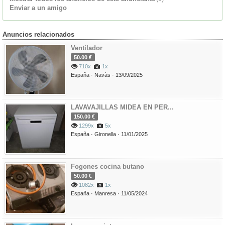
Enviar a un amigo
Anuncios relacionados
Ventilador
50.00 €
710x
1x
España ·
Navàs ·
13/09/2025
LAVAVAJILLAS MIDEA EN PER...
150.00 €
1299x
5x
España ·
Gironella ·
11/01/2025
Fogones cocina butano
50.00 €
1082x
1x
España ·
Manresa ·
11/05/2024