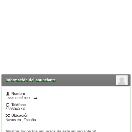
Información del anunciante
Nombre
Jose Gutiérrez
Teléfono
688604XXX
Ubicación
Navàs en , España
Mostrar todos los anuncios de éste anunciante
(9)